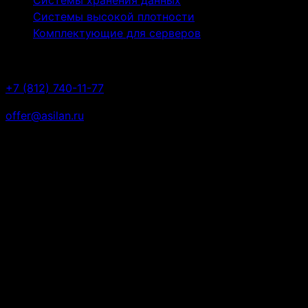
Cистемы хранения данных
Системы высокой плотности
Комплектующие для серверов
Контакты
+7 (812) 740-11-77
offer@asilan.ru
ул. Рузовская, дом 14а литера А,
Санкт-Петербург, 190013
© 2026 Все права защищены. Вся представленная на
сайте информация, в том числе касающаяся
технических характеристик, внешнего вида,
комплектности, наличия на складе, стоимости
товаров, носит информационный характер и не
является публичной офертой, определяемой
положениями Статьи 437(2) Гражданского кодекса
РФ. Подробную информацию о товаре уточняйте у