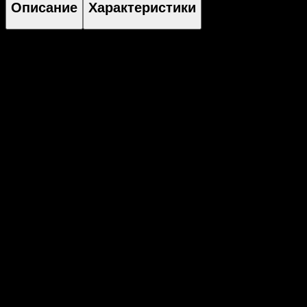
Описание
Характеристики
Внешние порты
нет
Внутренние порты
2x SFF-8643
Интерфейс
PCI-Express x8
Количество поддерживаемых устройств
8 с прямым подключением; до 128 устройств с
помощью SAS-экспандеров
Поддерживаемые уровни RAID
0, 1, 5, 6, 10
Пропускная способность
12 Гбит/сек на порт
Похожие товары
Похожие товары, которые могут вас заинтересовать