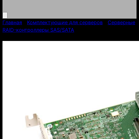
Главная
/
Комплектующие для серверов
/
Серверные
RAID-контроллеры SAS/SATA
/
Контроллер LSI
MegaRAID 9361-8i