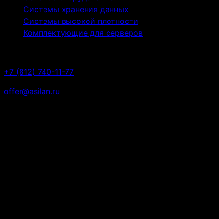
Cистемы хранения данных
Системы высокой плотности
Комплектующие для серверов
Контакты
+7 (812) 740-11-77
offer@asilan.ru
ул. Рузовская, дом 14а литера А,
Санкт-Петербург, 190013
© 2026 Все права защищены. Вся представленная на
сайте информация, в том числе касающаяся
технических характеристик, внешнего вида,
комплектности, наличия на складе, стоимости
товаров, носит информационный характер и не
является публичной офертой, определяемой
положениями Статьи 437(2) Гражданского кодекса