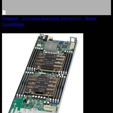
Главная
/
Системы высокой плотности
/
Blade
/
SuperBlade
/
SuperBlade ASILAN BLADE 414 (SBI-
4429P-T2N)