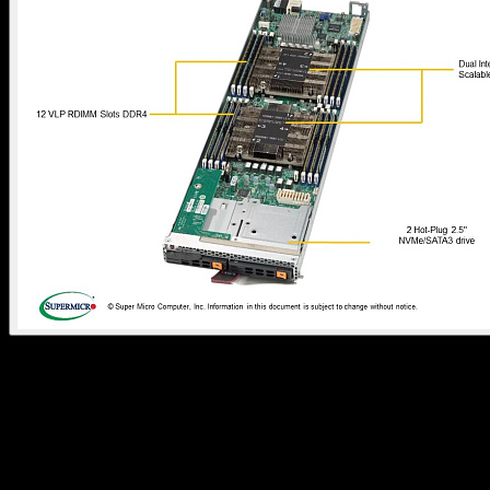
SuperBlade ASILAN BLADE
414 (SBI-4429P-T2N)