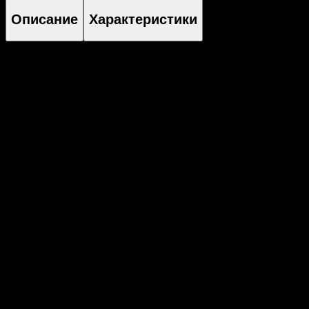
Описание
Характеристики
Материнская плата
B11DPT-P
Процессор
2 (два) LGA3647, Intel Xeon Scalable, термопакет до
140Вт
Оперативная память
до 384GB ECC Registered ECC LRDIMM, DDR4-
2933MHz, 12 DIMM
Слоты расширения PCI
нет
Слот M.2
1 NVMe или 1 SATA M.2 (22x80/60/42 mm)
Сетевые интерфейсы
2 (два) порта 10G Broadcom BCM57414
Модуль удаленного управления
ASPEED AST2500, IPMI2.0, KVM, SSM, SUM,