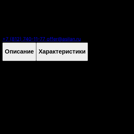
Есть вопросы?
+7 (812) 740-11-77
offer@asilan.ru
Описание
Характеристики
Форм-фактор
1 U Rackmount
Пропускная способность
336 Gbps
Количество и тип портов
48 x 10/100/1000 BaseT
Количество и тип uplink портов
4 SFP/SFP+ 1/10G & 2 40GbE (без трансиверов)
Layer 2/Layer 3 Throughput
250 Mpps