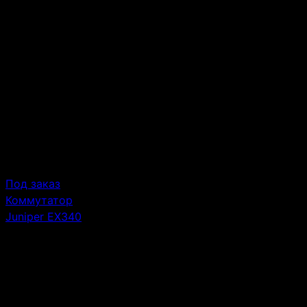
Серия
EX3400
Количество VLAN
4096
Количество MAC адресов
32K
Похожие товары
Похожие товары, которые могут вас заинтересовать
Под заказ
Коммутатор
Juniper EX3400-
24T
Форм-фактор:
1 U Rackmount
Пропускная способность :
288 Gbps
Количество и тип портов:
24 x 10/100/1000 BaseT
Количество и тип uplink портов :
4 SFP/SFP+ 1/10G