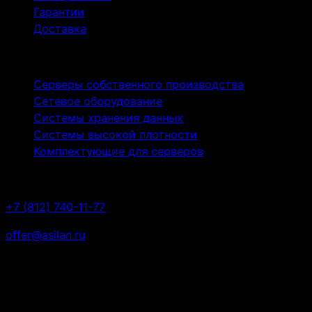
Гарантии
Доставка
Продукты
Серверы собственного производства
Сетевое оборудование
Cистемы хранения данных
Системы высокой плотности
Комплектующие для серверов
Контакты
+7 (812) 740-11-77
offer@asilan.ru
ул. Рузовская, дом 14а литера А,
Санкт-Петербург, 190013
© 2026 Все права защищены. Вся представленная на