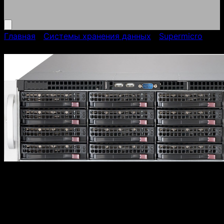
Главная
/
Cистемы хранения данных
/
Supermicro
/
ASILAN STORAGE JBOD (3016)
ASILAN STORAGE JBOD
(3016)