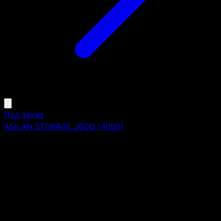
Под заказ
ASILAN STORAGE JBOD (4090)
Форм-фактор:
4U
Блок Питания:
2x2000W (с горячей заменой)
Тип:
дисковая полка расширения RAID массива
Количество контроллеров:
2
Максимальное количество дисков:
90 (3.5'') в по
4U/90bay, 8 x Mini-SAS HD ports for Internal / External