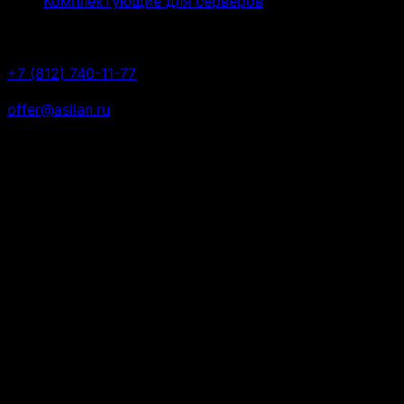
Комплектующие для серверов
Контакты
+7 (812) 740-11-77
offer@asilan.ru
ул. Рузовская, дом 14а литера А,
Санкт-Петербург, 190013
© 2026 Все права защищены. Вся представленная на
сайте информация, в том числе касающаяся
технических характеристик, внешнего вида,
комплектности, наличия на складе, стоимости
товаров, носит информационный характер и не
является публичной офертой, определяемой
положениями Статьи 437(2) Гражданского кодекса
РФ. Подробную информацию о товаре уточняйте у
менеджеров компании Асилан.