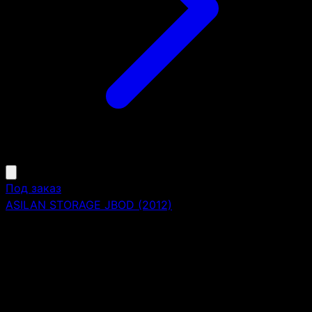
Под заказ
ASILAN STORAGE JBOD (2012)
Форм-фактор:
2U
Блок Питания:
2x740W (с горячей заменой)
Тип:
дисковая полка расширения RAID массива
Количество контроллеров:
2
Максимальное количество дисков:
12 (3.5'' или 2.