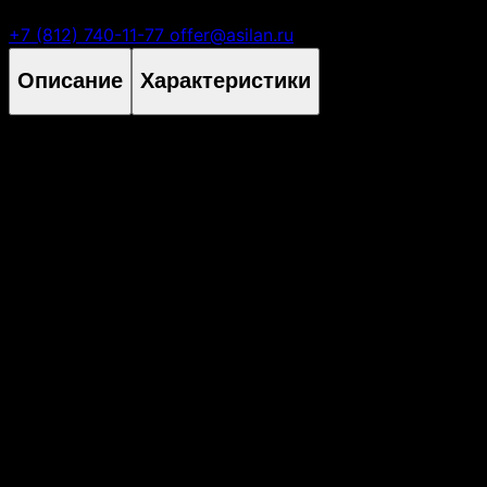
Есть вопросы?
+7 (812) 740-11-77
offer@asilan.ru
Описание
Характеристики
Форм-фактор
3U
Блок Питания
2x740W (с горячей заменой)
Тип
дисковая полка расширения RAID массива
Количество контроллеров
2
Максимальное количество дисков
16 (3.5'' или 2.5'') в полке
Интерфейс дисков
SAS 12Gb/s
Встроенные порты (на каждом контроллере)
12Gb/s SAS x 8