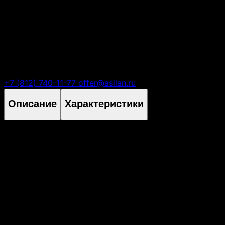
Есть вопросы?
+7 (812) 740-11-77
offer@asilan.ru
Описание
Характеристики
Высота
4U / Tower
Монтаж в стойку 19"
да
Похожие товары
Похожие товары, которые могут вас заинтересовать