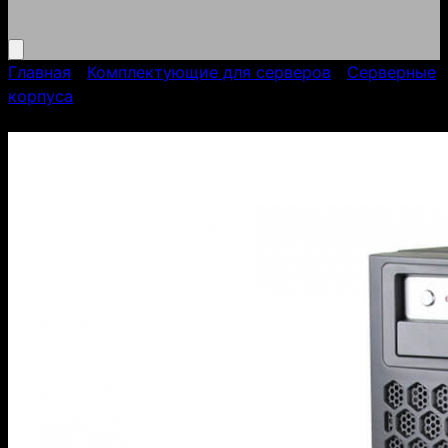
Главная
/
Комплектующие для серверов
/
Серверные
корпуса
/
Серверный корпус AS-749TQN4-R2000
Tower