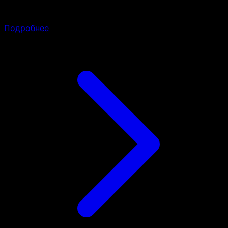
LA15TQC-R860AW, 1U, 4x3.5" SAS/SATA HS bays
(4xSATA con.), PWS 2x860W Redundant, Rail
Подробнее