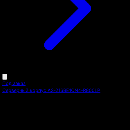
Под заказ
Серверный корпус AS-216BE1CN4-R800LP
Высота:
2U
Монтаж в стойку 19":
да
AS-216BE1CN4-R800LP, 2U, SAS3 (12Gb/s) Expander,
21xSAS/SATA + 4xSAS/SATA/NVMe 2.5" HS bays