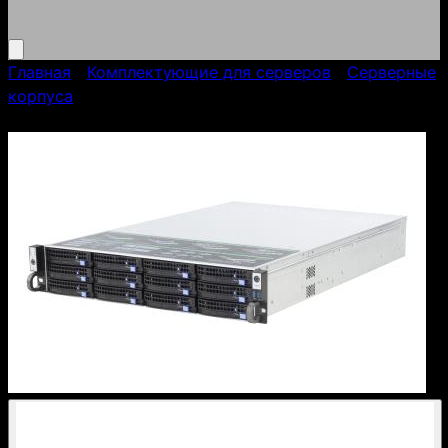
Главная
/
Комплектующие для серверов
/
Серверные
корпуса
/
Серверный корпус AS-826BE1CN4-R1300LP,
2U