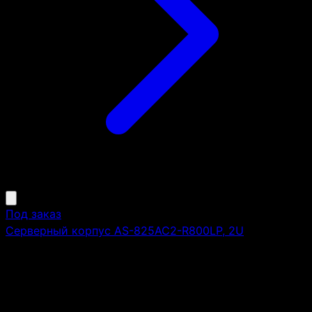
Под заказ
Серверный корпус AS-825AC2-R800LP, 2U
Высота:
2U
Монтаж в стойку 19":
да
AS-825AC2-R800LP, 2U, 8xSAS/SATA 3.5"/2.5" HS bays