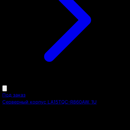
Под заказ
Серверный корпус LA15TQC-R860AW, 1U
Высота:
1U
Монтаж в стойку 19":
да