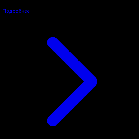
(2xSFF-8643), 2x800W Redundant PWS, RM Kit
Подробнее