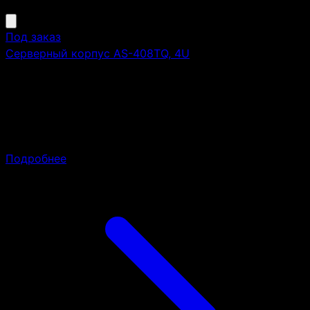
Под заказ
Серверный корпус AS-408TQ, 4U
Высота:
4U
Монтаж в стойку 19":
да
AS-408TQ, 4U, 8x 3.5"/2.5" SAS/SATA HS bays, w/o rail,
w/o PS
Подробнее