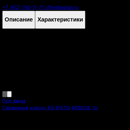
Есть вопросы?
+7 (812) 740-11-77
offer@asilan.ru
Описание
Характеристики
Высота
2U
Монтаж в стойку 19"
да
Похожие товары
Похожие товары, которые могут вас заинтересовать
Под заказ
Серверный корпус AS-815TQ-R650CB, 1U
Высота:
1U
Монтаж в стойку 19":
да